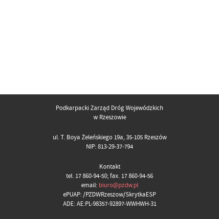
Podkarpacki Zarząd Dróg Wojewódzkich
w Rzeszowie
ul. T. Boya Żeleńskiego 19a, 35-105 Rzeszów
NIP: 813-29-37-794
Kontakt
tel. 17 860-94-50; fax. 17 860-94-56
email:
biuro@pzdw.pl
ePUAP: /PZDWRzeszow/SkrytkaESP
ADE: AE:PL-98357-92897-WWHWH-31